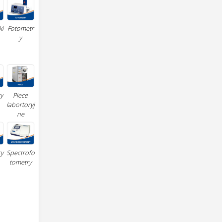
Fotometr
ki
y
y
Piece
labortoryj
ne
ry
Spectrofo
tometry