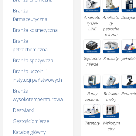
Branża
Analizato
Analizato
Destylar
farmaceutyczna
ry ON-
ry
LINE
petroche
Branża kosmetyczna
miczne
Branża
petrochemiczna
Kriostaty
pH-Metr
Gęstościo
Branża spożywcza
mierze
Branża uczelni i
instytucji państwowych
Branża
Refrakto
Punty
Reomet
wysokotemperaturowa
metry
zapłonu
Destylarki
Gęstościomierze
Titratory
Wizkozym
etry
Katalog główny