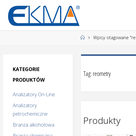
Przejdź
do
E
treści
K
M
Strona
Wpisy otagowane "re
A
główna
Laboratoryjne
i procesowe
przyrządy
pomiarowe
KATEGORIE
Tag:
reometry
PRODUKTÓW
Analizatory On-Line
Analizatory
petrochemiczne
Produkty
Branża alkoholowa
Branża chemiczna