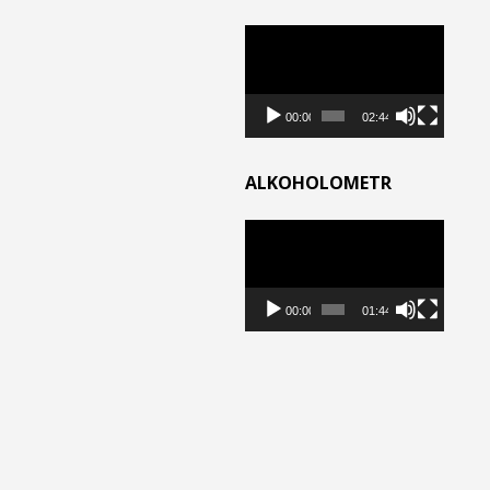
Odtwarzacz
video
00:00
02:44
ALKOHOLOMETR
Odtwarzacz
video
00:00
01:44